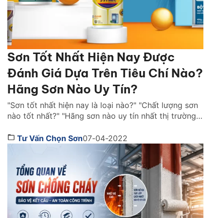
Sơn Tốt Nhất Hiện Nay Được
Đánh Giá Dựa Trên Tiêu Chí Nào?
Hãng Sơn Nào Uy Tín?
"Sơn tốt nhất hiện nay là loại nào?" "Chất lượng sơn
nào tốt nhất?" "Hãng sơn nào uy tín nhất thị trường
Việt Nam ?" là những câu hỏi được rất nhiều người
quan tâm. Cùng Sơn JYMEC tìm hiểu những lời
Tư Vấn Chọn Sơn
07-04-2022
khuyên hữu ích qua bài viêt dưới đây nhé! Sơn tốt
nhất hiện […]