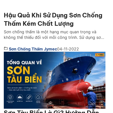
Hậu Quả Khi Sử Dụng Sơn Chống
Thấm Kém Chất Lượng
Sơn chống thấm là một hạng mục quan trọng và
không thể thiếu đối với mỗi công trình. Sử dụng sơn
chống thấm chất lượng sẽ giúp bảo vệ tính thẩm mỹ
và gia tăng tuổi thọ cho công trình. Tuy nhiên nếu
Sơn Chống Thấm Jymec
04-11-2022
bạn sử dụng sơn chống thấm kém chất lượng thì nó
sẽ […]
Sơn Tàu Biển Là Gì? Hướng Dẫn