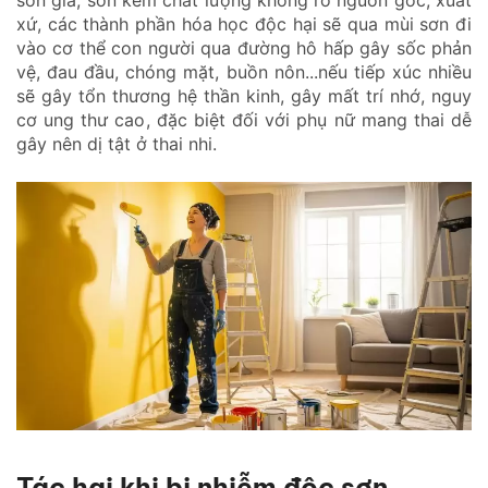
sơn giả, sơn kém chất lượng không rõ nguồn gốc, xuất
xứ, các thành phần hóa học độc hại sẽ qua mùi sơn đi
vào cơ thể con người qua đường hô hấp gây sốc phản
vệ, đau đầu, chóng mặt, buồn nôn...nếu tiếp xúc nhiều
sẽ gây tổn thương hệ thần kinh, gây mất trí nhớ, nguy
cơ ung thư cao, đặc biệt đối với phụ nữ mang thai dễ
gây nên dị tật ở thai nhi.
Tác hại khi bị nhiễm độc sơn