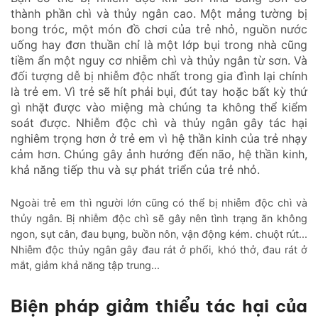
thành phần chì và thủy ngân cao. Một mảng tường bị
bong tróc, một món đồ chơi của trẻ nhỏ, nguồn nước
uống hay đơn thuần chỉ là một lớp bụi trong nhà cũng
tiềm ẩn một nguy cơ nhiễm chì và thủy ngân từ sơn. Và
đối tượng dễ bị nhiễm độc nhất trong gia đình lại chính
là trẻ em. Vì trẻ sẽ hít phải bụi, đút tay hoặc bất kỳ thứ
gì nhặt được vào miệng mà chúng ta không thể kiểm
soát được. Nhiễm độc chì và thủy ngân gây tác hại
nghiêm trọng hơn ở trẻ em vì hệ thần kinh của trẻ nhạy
cảm hơn. Chúng gây ảnh hướng đến não, hệ thần kinh,
khả năng tiếp thu và sự phát triển của trẻ nhỏ.
Ngoài trẻ em thì người lớn cũng có thể bị nhiễm độc chì và
thủy ngân. Bị nhiễm độc chì sẽ gây nên tình trạng ăn không
ngon, sụt cân, đau bụng, buồn nôn, vận động kém. chuột rút...
Nhiễm độc thủy ngân gây đau rát ở phổi, khó thở, đau rát ở
mắt, giảm khả năng tập trung...
Biện pháp giảm thiểu tác hại của