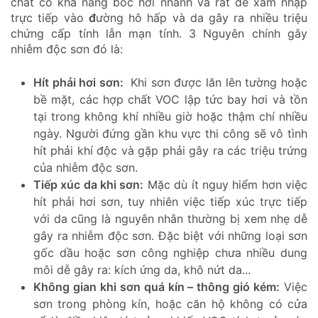
chất có khả năng bốc hơi nhanh và rất dễ xâm nhập
trực tiếp vào
đ
ường hô hấp và da gây ra nhiều triệu
chứng cấp tính lẫn mạn tính. 3 Nguyên chính gây
nhiễm độc sơn đó là:
Hít phải hơi sơn:
Khi sơn được lăn lên tường hoặc
bề mặt, các hợp chất VOC lập tức bay hơi và tồn
tại trong không khí nhiều giờ hoặc thậm chí nhiều
ngày. Người đứng gần khu vực thi công sẽ vô tình
hít phải khí độc và gặp phải gây ra các triệu trứng
của nhiễm độc sơn.
Tiếp xúc da khi sơn:
Mặc dù ít nguy hiểm hơn việc
hít phải hơi sơn, tuy nhiên việc tiếp xúc trực tiếp
với da cũng là nguyên nhân thường bị xem nhẹ dễ
gây ra nhiễm độc sơn. Đặc biệt với những loại sơn
gốc dầu hoặc sơn công nghiệp chưa nhiều dung
môi dễ gây ra: kích ứng da, khô nứt da...
Không gian khi sơn quá kín – thông gió kém:
Việc
sơn trong phòng kín, hoặc căn hộ không có cửa