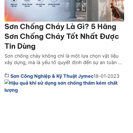
Sơn Chống Cháy Là Gì? 5 Hãng
Sơn Chống Cháy Tốt Nhất Được
Tin Dùng
Sơn chống cháy không chỉ là một lựa chọn vật liệu
xây dựng, mà là yếu tố quyết định đến sự an toàn và
khả năng sống còn của cả một công trình khi xảy ra
hỏa hoạn. Vậy lựa sơn chống cháy hãng nào tốt?
Sơn Công Nghiệp & Kỹ Thuật Jymec
18-01-2023
Cách chọn như thế nào. Cùng tìm hiểu ngay […]