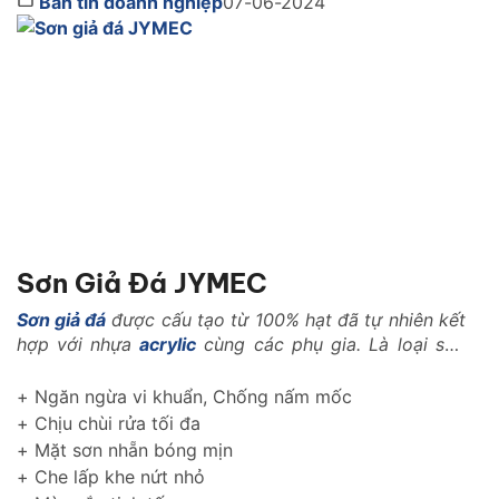
Bản tin doanh nghiệp
07-06-2024
ty cổ phần Sơn JYMEC, với danh tiếng về chất lượng
[…]
Sơn Giả Đá JYMEC
Sơn giả đá
được cấu tạo từ 100% hạt đã tự nhiên kết
hợp với nhựa
acrylic
cùng các phụ gia. Là loại sơn
với những tính năng vượt trội trong ngành xây dựng
như: Là loại vật liệu nhẹ, có khả năng kháng nhiệt,
+ Ngăn ngừa vi khuẩn, Chống nấm mốc
kháng kiềm, chống rêu mốc, chống muối mặn..
+ Chịu chùi rửa tối đa
+ Mặt sơn nhẵn bóng mịn
+ Che lấp khe nứt nhỏ