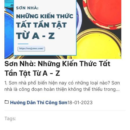
một thời gian […]
Sơn Nhà: Những Kiến Thức Tất
Tần Tật Từ A - Z
1. Sơn nhà phổ biến hiện nay có những loại nào? Sơn
nhà là công đoạn hoàn thiện không thể thiếu trong
bất kỳ công trình thi công nào. Lớp sơn đóng vai trò
như chiếc áo bảo vệ ngôi nhà khỏi những tác động
Hướng Dẫn Thi Công Sơn
18-01-2023
gây hại. Đồng thời, nó cũng giúp mang lại tính […]
Tags: