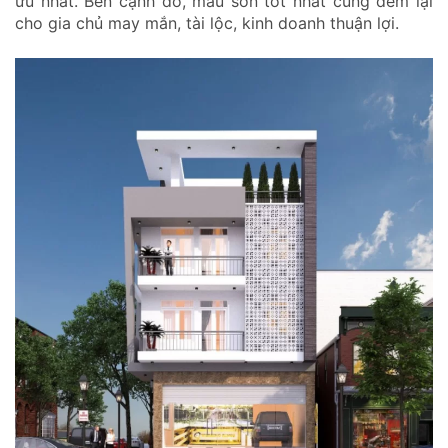
ưu nhất. Bên cạnh đó, màu sơn tốt nhất cũng đem lại
cho gia chủ may mắn, tài lộc, kinh doanh thuận lợi.