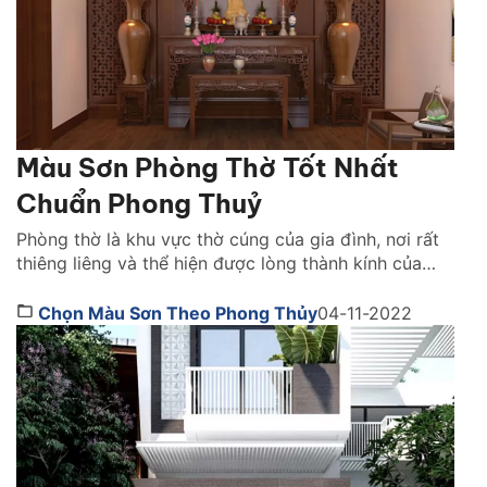
Màu Sơn Phòng Thờ Tốt Nhất
Chuẩn Phong Thuỷ
Phòng thờ là khu vực thờ cúng của gia đình, nơi rất
thiêng liêng và thể hiện được lòng thành kính của
con cháu đến với tổ tiên, các vị thần thánh. Vì vậy,
khi thiết kế không gian này, phong thủy là một yếu
Chọn Màu Sơn Theo Phong Thủy
04-11-2022
tố mà bạn không thể bỏ qua. Vậy, nên chọn […]