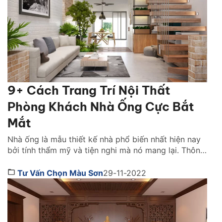
9+ Cách Trang Trí Nội Thất
Phòng Khách Nhà Ống Cực Bắt
Mắt
Nhà ống là mẫu thiết kế nhà phổ biến nhất hiện nay
bởi tính thẩm mỹ và tiện nghi mà nó mang lại. Thông
thường, diện tích phòng khách thường hiện chế. Nó
dựa theo tổng thể thiết kế từng mảng, hỗ trợ nhau
Tư Vấn Chọn Màu Sơn
29-11-2022
tạo nên phong cách nhất định. Tìm hiểu ngay cách
trang […]