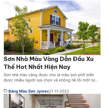
màu sơn tốt nhất cho không gian nhà […]
Sơn Nhà Màu Vàng Dẫn Đầu Xu
Thế Hot Nhất Hiện Nay
Sơn nhà màu vàng được cho là màu sơn phổ biến
được nhiều người lựa chọn và không hề lỗi mốt từ
xưa đến nay. Sơn nhà màu này đem đến không gian
trẻ trung, hiện đại, vô cùng thẩm mỹ. Đặc biệt màu
Bảng Màu Sơn Jymec
21-11-2022
sắc này cũng rất dễ kết hợp với những màu sắc […]