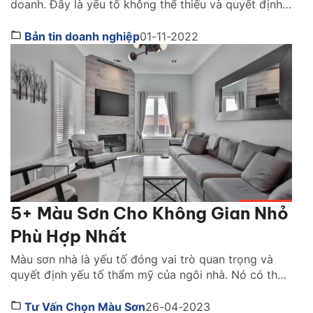
doanh. Đây là yếu tố không thể thiếu và quyết định
tới hiệu quả kinh doanh lâu dài của mỗi cửa hàng,
doanh nghiệp. Có rất nhiều của hàng, doanh nghiệp
Bản tin doanh nghiệp
01-11-2022
thua lỗ, đóng cửa hoặc chuyển địa điểm vì không
thể chi trả các […]
5+ Màu Sơn Cho Không Gian Nhỏ
Phù Hợp Nhất
Màu sơn nhà là yếu tố đóng vai trò quan trọng và
quyết định yếu tố thẩm mỹ của ngôi nhà. Nó có thể
giúp con người ta thay đổi cảm nhận về một không
gian tùy theo sắc độ mà nó mang lại. Việc lựa chọn
Tư Vấn Chọn Màu Sơn
26-04-2023