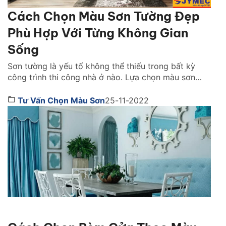
Cách Chọn Màu Sơn Tường Đẹp
Phù Hợp Với Từng Không Gian
Sống
Sơn tường là yếu tố không thể thiếu trong bất kỳ
công trình thi công nhà ở nào. Lựa chọn màu sơn
tường đẹp mắt, phù hợp giúp tối ưu tính tiện nghi và
thẩm mỹ cho không gian sống. Nếu bạn chuẩn bị thi
Tư Vấn Chọn Màu Sơn
25-11-2022
công sơn nhà nhưng chưa biết lựa chọn màu sơn […]