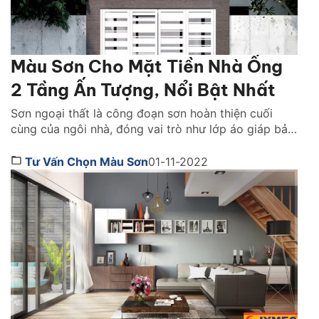
Màu Sơn Cho Mặt Tiền Nhà Ống
2 Tầng Ấn Tượng, Nổi Bật Nhất
Sơn ngoại thất là công đoạn sơn hoàn thiện cuối
cùng của ngôi nhà, đóng vai trò như lớp áo giáp bảo
vệ và mang lại tính thẩm mỹ tối ưu nhất cho không
gian sống gia đình bạn. Đối với những căn nhà có vị
Tư Vấn Chọn Màu Sơn
01-11-2022
trí mặt tiền, mà sơn ngoại thất lại càng […]