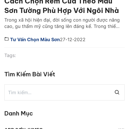
Cách Chọn Rèm Cửa Theo Màu
Sơn Tường Phù Hợp Với Ngôi Nhà
Trong xã hội hiện đại, đời sống con người được nâng
cao, gu thẩm mỹ cũng tăng lên đáng kể. Trong thiết
kế và trang trí nội thất thì chiếc rèm cửa xinh xắn là
vật không thể bỏ qua. Một chiếc rèm cửa không chỉ
Tư Vấn Chọn Màu Sơn
27-12-2022
có tác dụng cản nắng, tạo sự riêng tư […]
Tags:
Tìm Kiếm Bài Viết
Danh Mục