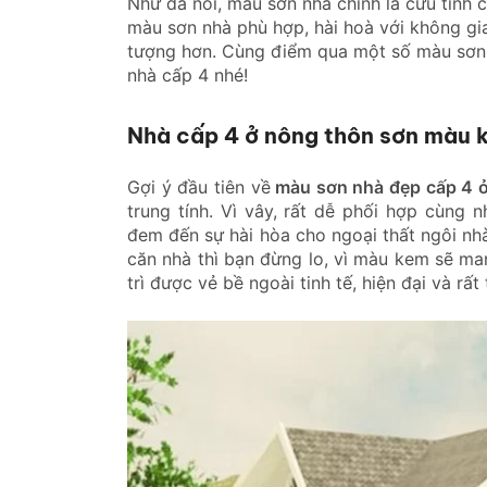
Như đã nói, màu sơn nhà chính là cứu tính 
màu sơn nhà phù hợp, hài hoà với không gia
tượng hơn. Cùng điểm qua một số màu sơn 
nhà cấp 4 nhé!
Nhà cấp 4 ở nông thôn sơn màu 
Gợi ý đầu tiên về
màu sơn nhà đẹp cấp 4 
trung tính. Vì vây, rất dễ phối hợp cùn
đem đến sự hài hòa cho ngoại thất ngôi nh
căn nhà thì bạn đừng lo, vì màu kem sẽ m
trì được vẻ bề ngoài tinh tế, hiện đại và rất