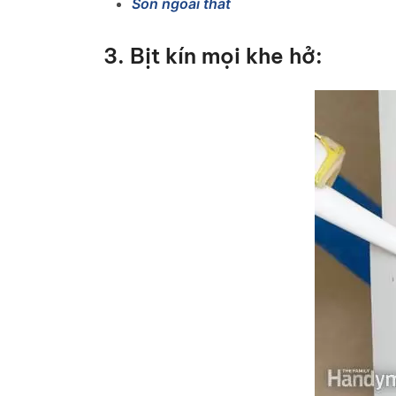
Son ngoai that
3. Bịt kín mọi khe hở: