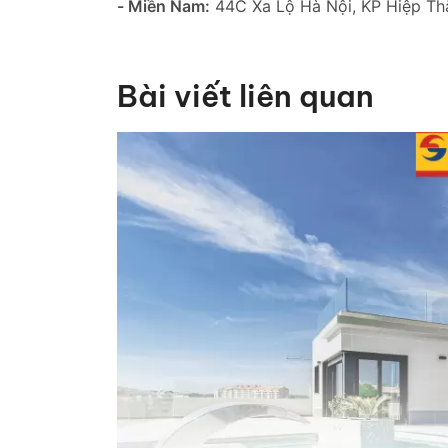
- Miền Nam:
44C Xa Lộ Hà Nội, KP Hiệp Thắ
Bài viết liên quan