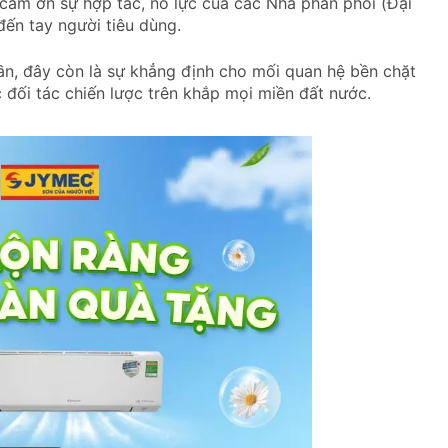
 cảm ơn sự hợp tác, nỗ lực của các Nhà phân phối (Đại
đến tay người tiêu dùng.
ần, đây còn là sự khẳng định cho mối quan hệ bền chặt
 đối tác chiến lược trên khắp mọi miền đất nước.