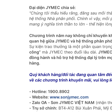
Đại diện JYMEC chia sẻ:
"Chúng tôi thấu hiểu rằng, đằng sau mỗi 
hệ thống Nhà phân phối. Chính vì vậy, mỗi 
mang ý nghĩa tinh thần to lớn - thể hiện lòn
Chương trình năm nay không chỉ khuyến khí
quan hệ giữa JYMEC và hệ thống phân phối
Sự kiện trao thưởng là một phần quan trọn
công”
mà JYMEC theo đuổi lâu dài.
JYMEC 
đồng hành và hỗ trợ hệ thống đại lý trên 
hàng.
Quý khách hàng/đối tác đang quan tâm đến
về các chương trình khuyến mãi, vui lòng l
- Hotline: 1900.8902
- Website:
www.sonjymec.com
- Zalo OA - Sơn JYMEC VIỆT NAM
(nhận th
- Trụ sở chính:
BT4-A12 Bùi Xuân Phái, Mỹ Đ