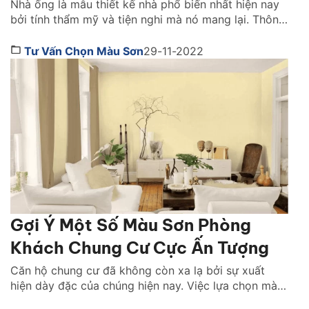
Nhà ống là mẫu thiết kế nhà phổ biến nhất hiện nay
bởi tính thẩm mỹ và tiện nghi mà nó mang lại. Thông
thường, diện tích phòng khách thường hiện chế. Nó
dựa theo tổng thể thiết kế từng mảng, hỗ trợ nhau
Tư Vấn Chọn Màu Sơn
29-11-2022
tạo nên phong cách nhất định. Tìm hiểu ngay cách
trang […]
Gợi Ý Một Số Màu Sơn Phòng
Khách Chung Cư Cực Ấn Tượng
Căn hộ chung cư đã không còn xa lạ bởi sự xuất
hiện dày đặc của chúng hiện nay. Việc lựa chọn màu
sơn nội thất cho căn hộ chung cư trong quy trình thi