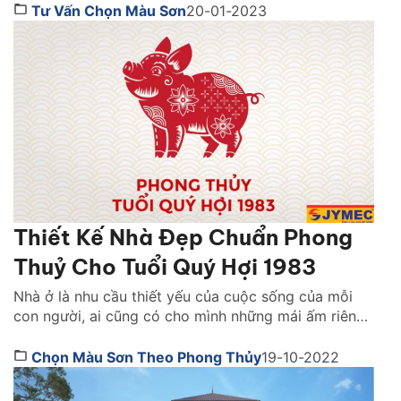
công cũng làm cho không chủ nhà gặp không ít khó
Tư Vấn Chọn Màu Sơn
20-01-2023
khăn. Nếu bạn cũng đang chưa tìm ra màu […]
Thiết Kế Nhà Đẹp Chuẩn Phong
Thuỷ Cho Tuổi Quý Hợi 1983
Nhà ở là nhu cầu thiết yếu của cuộc sống của mỗi
con người, ai cũng có cho mình những mái ấm riêng
để trở về. Một ngôi nhà thiết kế đẹp mắt, tiện nghi
sẽ kiến tạo nên không gian sống cho gia chủ. Bên
Chọn Màu Sơn Theo Phong Thủy
19-10-2022
cạnh đó, thiết kế nhà đẹp chuẩn phong thuỷ […]