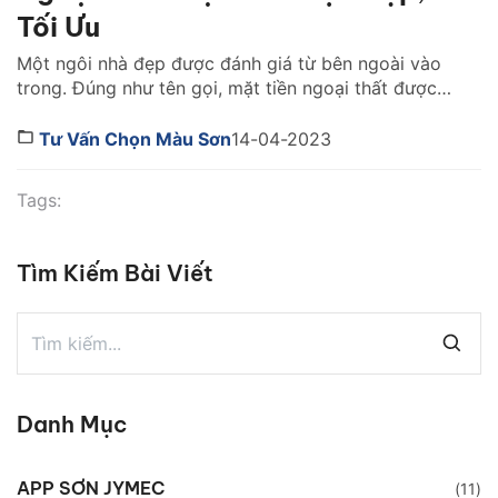
Tối Ưu
Một ngôi nhà đẹp được đánh giá từ bên ngoài vào
trong. Đúng như tên gọi, mặt tiền ngoại thất được
coi như bộ mặt, là yếu tố để lại ấn tượng sâu sắc và
tạo nên giá trị của một ngôi nhà. Việc sở hữu một
Tư Vấn Chọn Màu Sơn
14-04-2023
nhà đẹp, có mặt tiền sáng sủa là […]
Tags:
Tìm Kiếm Bài Viết
Danh Mục
APP SƠN JYMEC
(11)