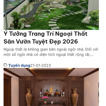
Ý Tưởng Trang Trí Ngoại Thất
Sân Vườn Tuyệt Đẹp 2026
Ngoại thất là không gian bên ngoài ngôi nhà. Đối với
một số ngôi nhà có diện tích ngoại thất rộng rãi,
thoáng mát thường sẽ có ngoại thất sân vườn. Đây
là không gian đầu tiên giúp ghi điểm tuyệt đối trong
Tuyển dụng
21-01-2023
mắt của những vị khách đến chơi nhà. Vậy là thế nào
[…]