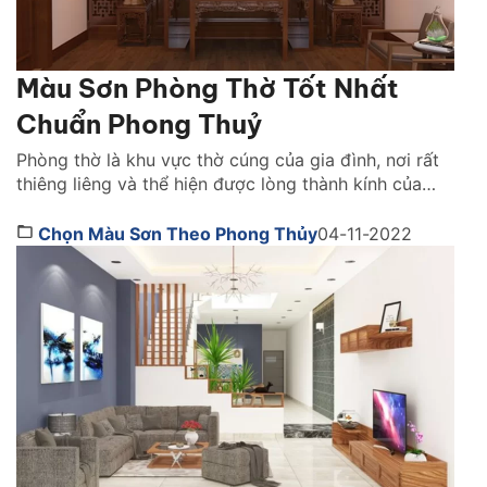
Màu Sơn Phòng Thờ Tốt Nhất
Chuẩn Phong Thuỷ
Phòng thờ là khu vực thờ cúng của gia đình, nơi rất
thiêng liêng và thể hiện được lòng thành kính của
con cháu đến với tổ tiên, các vị thần thánh. Vì vậy,
khi thiết kế không gian này, phong thủy là một yếu
Chọn Màu Sơn Theo Phong Thủy
04-11-2022
tố mà bạn không thể bỏ qua. Vậy, nên chọn […]