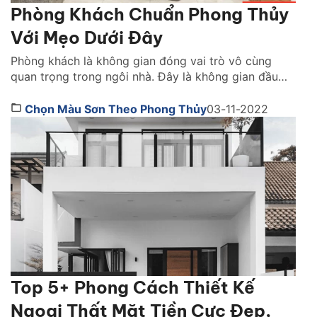
Phòng Khách Chuẩn Phong Thủy
Với Mẹo Dưới Đây
Phòng khách là không gian đóng vai trò vô cùng
quan trọng trong ngôi nhà. Đây là không gian đầu
tiên khi bước vào ngôi nhà, để lại ấn tượng sâu sắc,
khó quên cho khách mời. Không chỉ là một không
Chọn Màu Sơn Theo Phong Thủy
03-11-2022
gian yêu cầu đáp ứng về tính tiện nghi. Phòng khách
cũng mang […]
Top 5+ Phong Cách Thiết Kế
Ngoại Thất Mặt Tiền Cực Đẹp,