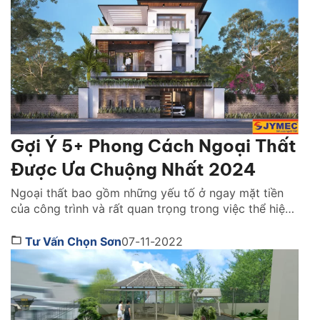
Gợi Ý 5+ Phong Cách Ngoại Thất
Được Ưa Chuộng Nhất 2024
Ngoại thất bao gồm những yếu tố ở ngay mặt tiền
của công trình và rất quan trọng trong việc thể hiện
ấn tượng đầu của công trình với những vị khách tới
thăm. Ngoài việc ảnh hưởng tới phong thủy và cuộc
Tư Vấn Chọn Sơn
07-11-2022
sống hàng ngày của chủ nhà, phong cách thiết kế
ngoại thất […]