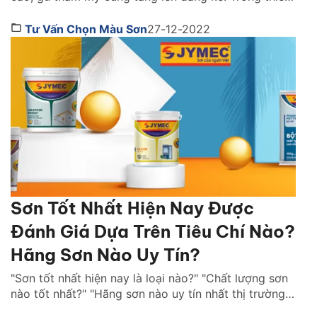
kế và trang trí nội thất thì chiếc rèm cửa xinh xắn là
vật không thể bỏ qua. Một chiếc rèm cửa không chỉ
Tư Vấn Chọn Màu Sơn
27-12-2022
có tác dụng cản nắng, tạo sự riêng tư […]
Sơn Tốt Nhất Hiện Nay Được
Đánh Giá Dựa Trên Tiêu Chí Nào?
Hãng Sơn Nào Uy Tín?
"Sơn tốt nhất hiện nay là loại nào?" "Chất lượng sơn
nào tốt nhất?" "Hãng sơn nào uy tín nhất thị trường
Việt Nam ?" là những câu hỏi được rất nhiều người