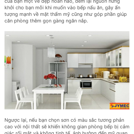
của bạn một vẻ đẹp hoàn hảo, đem lại nguồn hứng
khởi cho bạn mỗi khi muốn vào bếp nấu ăn, gây ấn
tượng mạnh về mặt thẩm mỹ cũng như góp phần giúp
căn phòng thêm gọn gàng ngăn nắp.
Ngược lại, nếu bạn chọn sơn có màu sắc tương phản
cao với nội thất sẽ khiến không gian phòng bếp bị cảm
giác rối mắt và không tinh tế, ảnh hưởng đến mỹ quan