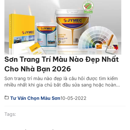
Sơn Trang Trí Màu Nào Đẹp Nhất
Cho Nhà Bạn 2026
Sơn trang trí màu nào đẹp là câu hỏi được tìm kiếm
nhiều nhất khi gia chủ bắt đầu sửa sang hoặc hoàn
thiện không gian sống. Việc chọn đúng màu sơn
không chỉ quyết định vẻ đẹp của ngôi nhà mà còn
Tư Vấn Chọn Màu Sơn
10-05-2022
ảnh hưởng trực tiếp đến cảm xúc, ánh sáng và
phong cách […]
Tags: