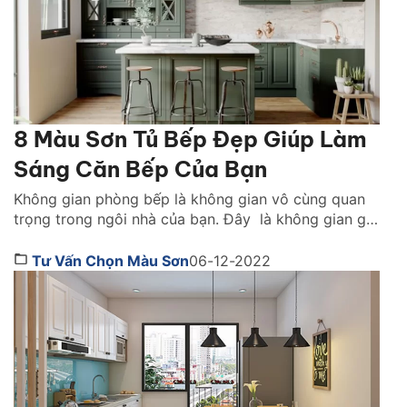
8 Màu Sơn Tủ Bếp Đẹp Giúp Làm
Sáng Căn Bếp Của Bạn
Không gian phòng bếp là không gian vô cùng quan
trọng trong ngôi nhà của bạn. Đây là không gian giữ
gìn ngọn lửa hạnh phúc cho gia đình. Để tối ưu
không gian bếp sao cho đẹp, thẩm mỹ nhất, nhiều
Tư Vấn Chọn Màu Sơn
06-12-2022
gia chủ lựa chọn tủ bếp giúp trang trí đồng thời tối
ưu […]