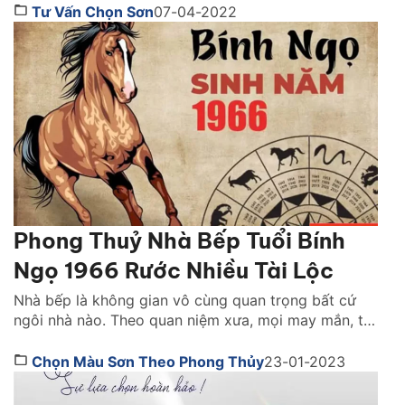
quan tâm. Cùng Sơn JYMEC tìm hiểu những lời
Tư Vấn Chọn Sơn
07-04-2022
khuyên hữu ích qua bài viêt dưới đây nhé! Sơn tốt
nhất hiện […]
Phong Thuỷ Nhà Bếp Tuổi Bính
Ngọ 1966 Rước Nhiều Tài Lộc
Nhà bếp là không gian vô cùng quan trọng bất cứ
ngôi nhà nào. Theo quan niệm xưa, mọi may mắn, tài
vận may những điều xui xẻo, vận hạn đều bắt nguồn
từ không gian này. Thiết kế nhà bếp đẹp chuẩn
Chọn Màu Sơn Theo Phong Thủy
23-01-2023
phong thuỷ giúp mang đến không gian tối ưu, đem
lại nhiều […]