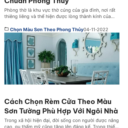
Chuẩn Phong Thuỷ
Phòng thờ là khu vực thờ cúng của gia đình, nơi rất
thiêng liêng và thể hiện được lòng thành kính của
con cháu đến với tổ tiên, các vị thần thánh. Vì vậy,
khi thiết kế không gian này, phong thủy là một yếu
Chọn Màu Sơn Theo Phong Thủy
04-11-2022
tố mà bạn không thể bỏ qua. Vậy, nên chọn […]
Cách Chọn Rèm Cửa Theo Màu
Sơn Tường Phù Hợp Với Ngôi Nhà
Trong xã hội hiện đại, đời sống con người được nâng
cao, gu thẩm mỹ cũng tăng lên đáng kể. Trong thiết