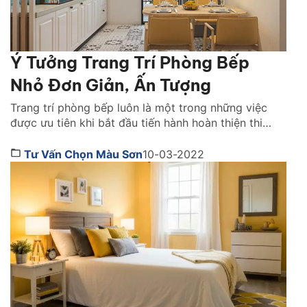
Ý Tưởng Trang Trí Phòng Bếp
Nhỏ Đơn Giản, Ấn Tượng
Trang trí phòng bếp luôn là một trong những việc
được ưu tiên khi bắt đầu tiến hành hoàn thiện thi
công mái ấm của các gia đình, bởi đây là nơi được
coi là khu vực “giữ lửa” cho cả nhà. Tuy nhiên, việc
Tư Vấn Chọn Màu Sơn
10-03-2022
trang trí không phải lúc nào cũng diễn ra thuận […]