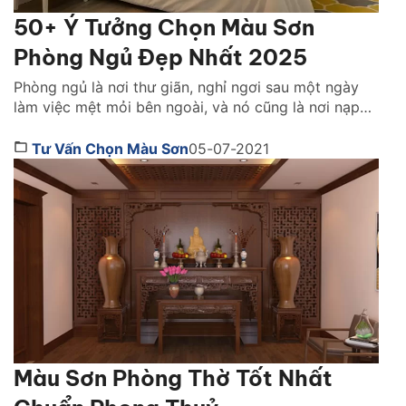
50+ Ý Tưởng Chọn Màu Sơn
Phòng Ngủ Đẹp Nhất 2025
Phòng ngủ là nơi thư giãn, nghỉ ngơi sau một ngày
làm việc mệt mỏi bên ngoài, và nó cũng là nơi nạp
lại năng lượng, tinh thần cho ngày làm việc mới đầy
nhiệt huyết. Việc chọn được nội thất phòng ngủ
Tư Vấn Chọn Màu Sơn
05-07-2021
thoải mái là chưa đủ mà biết cách lựa chọn màu sơn
[…]
Màu Sơn Phòng Thờ Tốt Nhất