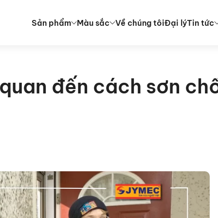
Sản phẩm
Màu sắc
Về chúng tôi
Đại lý
Tin tức
ên quan đến cách sơn c