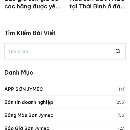
các hãng được yêu
tại Thái Bình ở đâu
thích nhất hiện nay
?
Tìm Kiếm Bài Viết
Danh Mục
APP SƠN JYMEC
(11)
Bản tin doanh nghiệp
(255)
Bảng Màu Sơn Jymec
(56)
Báo Giá Sơn Jymec
(27)