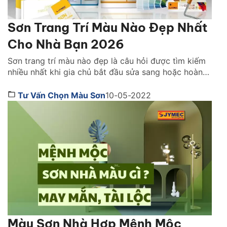
Sơn Trang Trí Màu Nào Đẹp Nhất
Cho Nhà Bạn 2026
Sơn trang trí màu nào đẹp là câu hỏi được tìm kiếm
nhiều nhất khi gia chủ bắt đầu sửa sang hoặc hoàn
thiện không gian sống. Việc chọn đúng màu sơn
không chỉ quyết định vẻ đẹp của ngôi nhà mà còn
Tư Vấn Chọn Màu Sơn
10-05-2022
ảnh hưởng trực tiếp đến cảm xúc, ánh sáng và
phong cách […]
Màu Sơn Nhà Hợp Mệnh Mộc