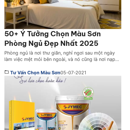
50+ Ý Tưởng Chọn Màu Sơn
Phòng Ngủ Đẹp Nhất 2025
Phòng ngủ là nơi thư giãn, nghỉ ngơi sau một ngày
làm việc mệt mỏi bên ngoài, và nó cũng là nơi nạp
lại năng lượng, tinh thần cho ngày làm việc mới đầy
nhiệt huyết. Việc chọn được nội thất phòng ngủ
Tư Vấn Chọn Màu Sơn
05-07-2021
thoải mái là chưa đủ mà biết cách lựa chọn màu sơn
[…]