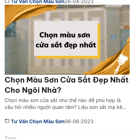
gian tùy theo sắc độ mà nó mang lại. Việc lựa chọn
Tư Vấn Chọn Màu Sơn
26-04-2023
màu sơn tốt nhất cho không gian nhà […]
Chọn Màu Sơn Cửa Sắt Đẹp Nhất
Cho Ngôi Nhà?
Chọn màu sơn cửa sắt như thế nào để phù hợp là
câu hỏi nhiều người quan tâm? Liệu sơn sắt mạ kẽm
hiện nay có nhiều màu để bạn lựa chọn không? Chọn
màu cửa sắt cần quan tâm những tiêu chí gì? Cùng
Tư Vấn Chọn Màu Sơn
06-06-2023
tìm hiểu ngay qua bài viết dưới đây nhé! 1. […]
Tags: