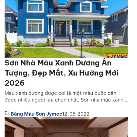
Sơn Nhà Màu Xanh Dương Ấn
Tượng, Đẹp Mắt, Xu Hướng Mới
2026
Màu xanh dương được coi là một màu quốc dân
được nhiều người lựa chọn nhất. Sơn nhà màu xanh
dương sẽ giúp cho căn nhà của bạn trở nên ấn tượng
vì vẻ đẹp trẻ trung và trang nhã của nó. Dưới đây tôi
Bảng Màu Sơn Jymec
12-05-2022
sẽ gợi ý cho bạn những mẫu nhà màu xanh […]