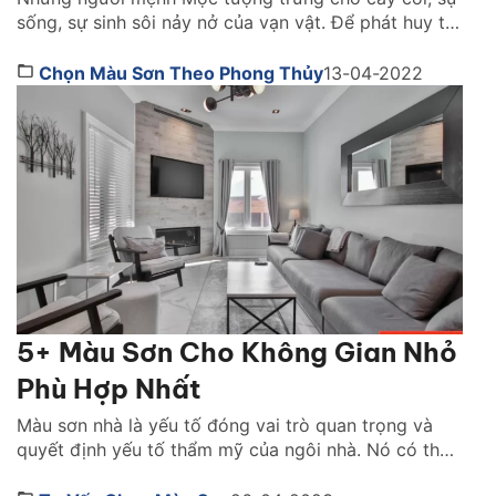
sống, sự sinh sôi nảy nở của vạn vật. Để phát huy tốt
mọi ưu thế của mình chúng ta nên lưu ý tới thiết kế
của ngôi nhà. Và đặc biệt, thiết kế phòng ngủ như
Chọn Màu Sơn Theo Phong Thủy
13-04-2022
thế nào để phù hợp với những người […]
5+ Màu Sơn Cho Không Gian Nhỏ
Phù Hợp Nhất
Màu sơn nhà là yếu tố đóng vai trò quan trọng và
quyết định yếu tố thẩm mỹ của ngôi nhà. Nó có thể
giúp con người ta thay đổi cảm nhận về một không