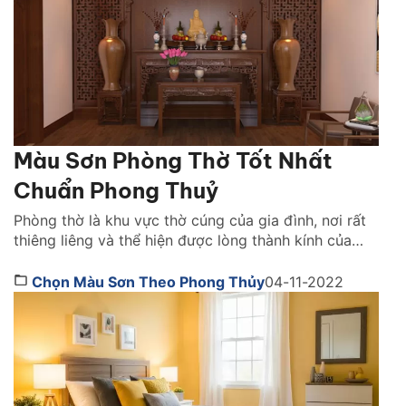
Màu Sơn Phòng Thờ Tốt Nhất
Chuẩn Phong Thuỷ
Phòng thờ là khu vực thờ cúng của gia đình, nơi rất
thiêng liêng và thể hiện được lòng thành kính của
con cháu đến với tổ tiên, các vị thần thánh. Vì vậy,
khi thiết kế không gian này, phong thủy là một yếu
Chọn Màu Sơn Theo Phong Thủy
04-11-2022
tố mà bạn không thể bỏ qua. Vậy, nên chọn […]