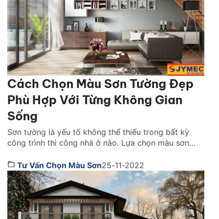
Cách Chọn Màu Sơn Tường Đẹp
Phù Hợp Với Từng Không Gian
Sống
Sơn tường là yếu tố không thể thiếu trong bất kỳ
công trình thi công nhà ở nào. Lựa chọn màu sơn
tường đẹp mắt, phù hợp giúp tối ưu tính tiện nghi và
thẩm mỹ cho không gian sống. Nếu bạn chuẩn bị thi
Tư Vấn Chọn Màu Sơn
25-11-2022
công sơn nhà nhưng chưa biết lựa chọn màu sơn […]