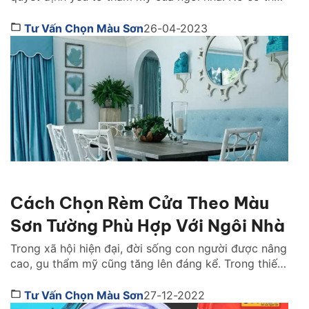
giúp con người ta thay đổi cảm nhận về một không
gian tùy theo sắc độ mà nó mang lại. Việc lựa chọn
Tư Vấn Chọn Màu Sơn
26-04-2023
màu sơn tốt nhất cho không gian nhà […]
Cách Chọn Rèm Cửa Theo Màu
Sơn Tường Phù Hợp Với Ngôi Nhà
Trong xã hội hiện đại, đời sống con người được nâng
cao, gu thẩm mỹ cũng tăng lên đáng kể. Trong thiết
kế và trang trí nội thất thì chiếc rèm cửa xinh xắn là
vật không thể bỏ qua. Một chiếc rèm cửa không chỉ
Tư Vấn Chọn Màu Sơn
27-12-2022
có tác dụng cản nắng, tạo sự riêng tư […]