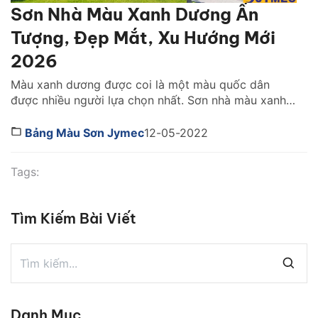
Sơn Nhà Màu Xanh Dương Ấn
Tượng, Đẹp Mắt, Xu Hướng Mới
2026
Màu xanh dương được coi là một màu quốc dân
được nhiều người lựa chọn nhất. Sơn nhà màu xanh
dương sẽ giúp cho căn nhà của bạn trở nên ấn tượng
vì vẻ đẹp trẻ trung và trang nhã của nó. Dưới đây tôi
Bảng Màu Sơn Jymec
12-05-2022
sẽ gợi ý cho bạn những mẫu nhà màu xanh […]
Tags:
Tìm Kiếm Bài Viết
Danh Mục