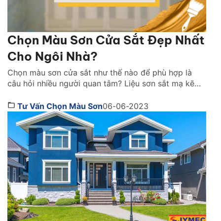
Chọn Màu Sơn Cửa Sắt Đẹp Nhất
Cho Ngôi Nhà?
Chọn màu sơn cửa sắt như thế nào để phù hợp là
câu hỏi nhiều người quan tâm? Liệu sơn sắt mạ kẽm
hiện nay có nhiều màu để bạn lựa chọn không? Chọn
màu cửa sắt cần quan tâm những tiêu chí gì? Cùng
Tư Vấn Chọn Màu Sơn
06-06-2023
tìm hiểu ngay qua bài viết dưới đây nhé! 1. […]