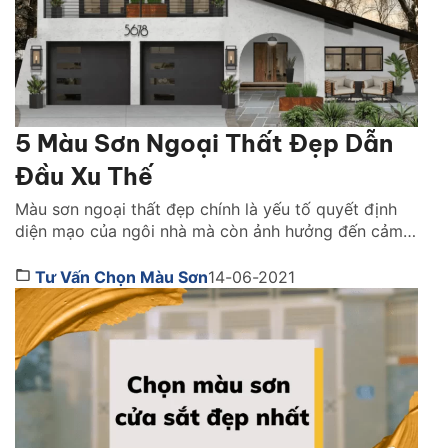
5 Màu Sơn Ngoại Thất Đẹp Dẫn
Đầu Xu Thế
Màu sơn ngoại thất đẹp chính là yếu tố quyết định
diện mạo của ngôi nhà mà còn ảnh hưởng đến cảm
giác không gian, phong thủy và độ bền theo thời
gian. Việc chọn đúng màu cho ngoại thất trở thành
Tư Vấn Chọn Màu Sơn
14-06-2021
yếu tố quan trọng giúp ngôi nhà nổi bật, sang trọng
và phù […]