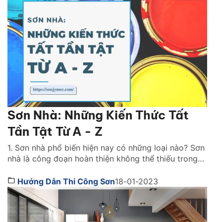
Sơn Nhà: Những Kiến Thức Tất
Tần Tật Từ A - Z
1. Sơn nhà phổ biến hiện nay có những loại nào? Sơn
nhà là công đoạn hoàn thiện không thể thiếu trong
bất kỳ công trình thi công nào. Lớp sơn đóng vai trò
như chiếc áo bảo vệ ngôi nhà khỏi những tác động
Hướng Dẫn Thi Công Sơn
18-01-2023
gây hại. Đồng thời, nó cũng giúp mang lại tính […]