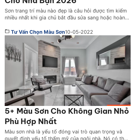
Cho Nhà Bạn 2026
Sơn trang trí màu nào đẹp là câu hỏi được tìm kiếm
nhiều nhất khi gia chủ bắt đầu sửa sang hoặc hoàn
thiện không gian sống. Việc chọn đúng màu sơn
không chỉ quyết định vẻ đẹp của ngôi nhà mà còn
Tư Vấn Chọn Màu Sơn
10-05-2022
ảnh hưởng trực tiếp đến cảm xúc, ánh sáng và
phong cách […]
5+ Màu Sơn Cho Không Gian Nhỏ
Phù Hợp Nhất
Màu sơn nhà là yếu tố đóng vai trò quan trọng và
quyết định yếu tố thẩm mỹ của ngôi nhà. Nó có thể