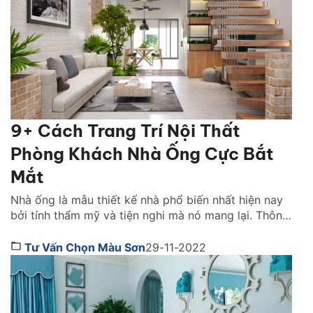
9+ Cách Trang Trí Nội Thất
Phòng Khách Nhà Ống Cực Bắt
Mắt
Nhà ống là mẫu thiết kế nhà phổ biến nhất hiện nay
bởi tính thẩm mỹ và tiện nghi mà nó mang lại. Thông
thường, diện tích phòng khách thường hiện chế. Nó
dựa theo tổng thể thiết kế từng mảng, hỗ trợ nhau
Tư Vấn Chọn Màu Sơn
29-11-2022
tạo nên phong cách nhất định. Tìm hiểu ngay cách
trang […]