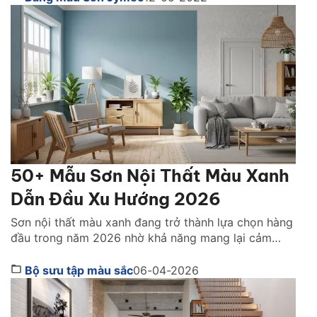
sẽ gợi ý cho bạn những mẫu nhà màu xanh […]
50+ Mẫu Sơn Nội Thất Màu Xanh
Dẫn Đầu Xu Hướng 2026
Sơn nội thất màu xanh đang trở thành lựa chọn hàng
đầu trong năm 2026 nhờ khả năng mang lại cảm
giác thư thái, sang trọng và dễ ứng dụng cho nhiều
phong cách khác nhau. Màu xanh sử dụng cho nội
Bộ sưu tập màu sắc
06-04-2026
thất giúp không gian nhà bạn trở nên rộng hơn, sáng
hơn và […]