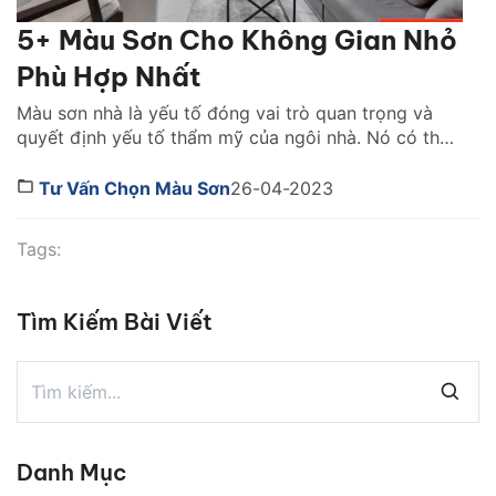
5+ Màu Sơn Cho Không Gian Nhỏ
Phù Hợp Nhất
Màu sơn nhà là yếu tố đóng vai trò quan trọng và
quyết định yếu tố thẩm mỹ của ngôi nhà. Nó có thể
giúp con người ta thay đổi cảm nhận về một không
gian tùy theo sắc độ mà nó mang lại. Việc lựa chọn
Tư Vấn Chọn Màu Sơn
26-04-2023
màu sơn tốt nhất cho không gian nhà […]
Tags:
Tìm Kiếm Bài Viết
Danh Mục