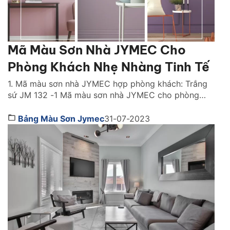
Mã Màu Sơn Nhà JYMEC Cho
Phòng Khách Nhẹ Nhàng Tinh Tế
1. Mã màu sơn nhà JYMEC hợp phòng khách: Trắng
sứ JM 132 -1 Mã màu sơn nhà JYMEC cho phòng
khách được yêu thích nhất đó là màu trắng sứ. Màu
trắng là sự lựa chọn được mọi người ưa chuộng, sử
Bảng Màu Sơn Jymec
31-07-2023
dụng phổ biến hiện nay. Sử dụng màu trắng cho
không gian […]