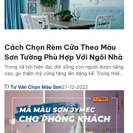
Cách Chọn Rèm Cửa Theo Màu
Sơn Tường Phù Hợp Với Ngôi Nhà
Trong xã hội hiện đại, đời sống con người được nâng
cao, gu thẩm mỹ cũng tăng lên đáng kể. Trong thiết
kế và trang trí nội thất thì chiếc rèm cửa xinh xắn là
vật không thể bỏ qua. Một chiếc rèm cửa không chỉ
Tư Vấn Chọn Màu Sơn
27-12-2022
có tác dụng cản nắng, tạo sự riêng tư […]