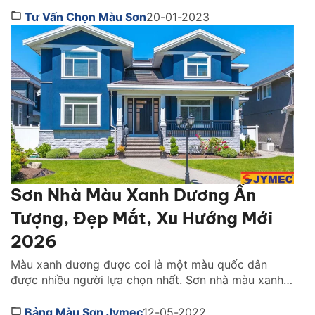
sơn nội thất cho căn hộ chung cư trong quy trình thi
công cũng làm cho không chủ nhà gặp không ít khó
Tư Vấn Chọn Màu Sơn
20-01-2023
khăn. Nếu bạn cũng đang chưa tìm ra màu […]
Sơn Nhà Màu Xanh Dương Ấn
Tượng, Đẹp Mắt, Xu Hướng Mới
2026
Màu xanh dương được coi là một màu quốc dân
được nhiều người lựa chọn nhất. Sơn nhà màu xanh
dương sẽ giúp cho căn nhà của bạn trở nên ấn tượng
vì vẻ đẹp trẻ trung và trang nhã của nó. Dưới đây tôi
Bảng Màu Sơn Jymec
12-05-2022