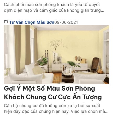
Cách phối màu sơn phòng khách là yếu tố quyết
định diện mạo và cảm giác của không gian trung
tâm trong mỗi ngôi nhà. Việc bạn lựa chọn được
màu sắc đúng không chỉ giúp phòng khách sáng
Tư Vấn Chọn Màu Sơn
09-06-2021
hơn, sang hơn mà còn tạo cảm giác hài hòa, ấm
cúng và thể hiện gu […]
Gợi Ý Một Số Màu Sơn Phòng
Khách Chung Cư Cực Ấn Tượng
Căn hộ chung cư đã không còn xa lạ bởi sự xuất
hiện dày đặc của chúng hiện nay. Việc lựa chọn màu