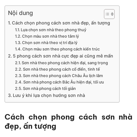
Nội dung
Cách chọn phong cách sơn nhà đẹp, ấn tượng
Lựa chọn sơn nhà theo phong thuỷ
Chọn màu sơn nhà theo tâm lý
Chọn sơn nhà theo vị trí địa lý
Chọn màu sơn theo phong cách kiến trúc
5 phong cách sơn nhà cực đẹp ai cũng mê mẩn
Sơn nhà theo phong cách hiện đại, sang trọng
Sơn nhà theo phong cách cổ điển, tinh tế
Sơn nhà theo phong cách Châu Âu lịch lãm
Sơn nhà phong cách Bắc Âu hiện đại, tối ưu
Sơn nhà phong cách tối giản
Lưu ý khi lựa chọn hướng sơn nhà
Cách chọn phong cách sơn nhà
đẹp, ấn tượng