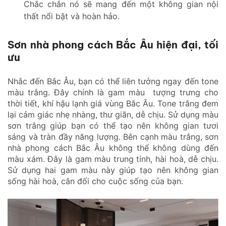
Chắc chắn nó sẽ mang đến một không gian nội
thất nổi bật và hoàn hảo.
Sơn nhà phong cách Bắc Âu hiện đại, tối
ưu
Nhắc đến Bắc Âu, bạn có thể liên tưởng ngay đến tone
màu trắng. Đây chính là gam màu tượng trưng cho
thời tiết, khí hậu lạnh giá vùng Bắc Âu. Tone trắng đem
lại cảm giác nhẹ nhàng, thư giãn, dễ chịu. Sử dụng màu
sơn trắng giúp bạn có thể tạo nên không gian tươi
sáng và tràn đầy năng lượng. Bên cạnh màu trắng, sơn
nhà phong cách Bắc Âu không thể không dùng đến
màu xám. Đây là gam màu trung tính, hài hoà, dễ chịu.
Sử dụng hai gam màu này giúp tạo nên không gian
sống hài hoà, cân đối cho cuộc sống của bạn.