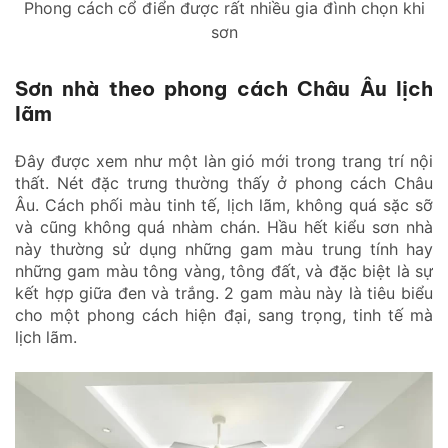
Phong cách cổ điển được rất nhiều gia đình chọn khi
sơn
Sơn nhà theo phong cách Châu Âu lịch
lãm
Đây được xem như một làn gió mới trong trang trí nội
thất. Nét đặc trưng thường thấy ở phong cách Châu
Âu. Cách phối màu tinh tế, lịch lãm, không quá sặc sỡ
và cũng không quá nhàm chán. Hầu hết kiểu sơn nhà
này thường sử dụng những gam màu trung tính hay
những gam màu tông vàng, tông đất, và đặc biệt là sự
kết hợp giữa đen và trắng. 2 gam màu này là tiêu biểu
cho một phong cách hiện đại, sang trọng, tinh tế mà
lịch lãm.