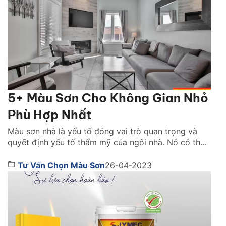
5+ Màu Sơn Cho Không Gian Nhỏ
Phù Hợp Nhất
Màu sơn nhà là yếu tố đóng vai trò quan trọng và
quyết định yếu tố thẩm mỹ của ngôi nhà. Nó có thể
giúp con người ta thay đổi cảm nhận về một không
gian tùy theo sắc độ mà nó mang lại. Việc lựa chọn
Tư Vấn Chọn Màu Sơn
26-04-2023
màu sơn tốt nhất cho không gian nhà […]