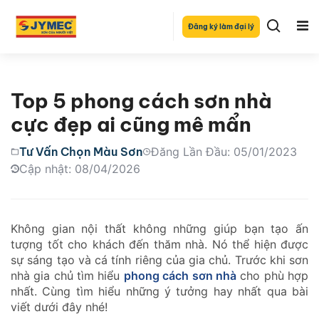
Đăng ký làm đại lý
Top 5 phong cách sơn nhà
cực đẹp ai cũng mê mẩn
Tư Vấn Chọn Màu Sơn
Đăng Lần Đầu: 05/01/2023
Cập nhật: 08/04/2026
Không gian nội thất không những giúp bạn tạo ấn
tượng tốt cho khách đến thăm nhà. Nó thể hiện được
sự sáng tạo và cá tính riêng của gia chủ. Trước khi sơn
nhà gia chủ tìm hiểu
phong cách sơn nhà
cho phù hợp
nhất. Cùng tìm hiểu những ý tưởng hay nhất qua bài
viết dưới đây nhé!