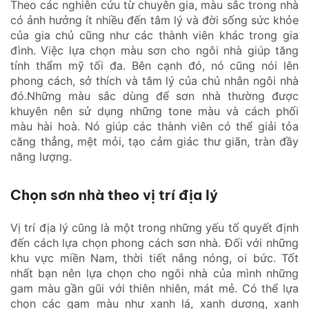
Theo các nghiên cứu từ chuyên gia, màu sắc trong nhà
có ảnh hưởng ít nhiều đến tâm lý và đời sống sức khỏe
của gia chủ cũng như các thành viên khác trong gia
đình. Việc lựa chọn màu sơn cho ngôi nhà giúp tăng
tính thẩm mỹ tối đa. Bên cạnh đó, nó cũng nói lên
phong cách, sở thích và tâm lý của chủ nhân ngôi nhà
đó.Những màu sắc dùng để sơn nhà thường được
khuyên nên sử dụng những tone màu và cách phối
màu hài hoà. Nó giúp các thành viên có thể giải tỏa
căng thẳng, mệt mỏi, tạo cảm giác thư giãn, tràn đầy
năng lượng.
Chọn sơn nhà theo vị trí địa lý
Vị trí địa lý cũng là một trong những yếu tố quyết định
đến cách lựa chọn phong cách sơn nhà. Đối với những
khu vực miền Nam, thời tiết nắng nóng, oi bức. Tốt
nhất bạn nên lựa chọn cho ngôi nhà của mình những
gam màu gần gũi với thiên nhiên, mát mẻ. Có thể lựa
chọn các gam màu như xanh lá, xanh dương, xanh