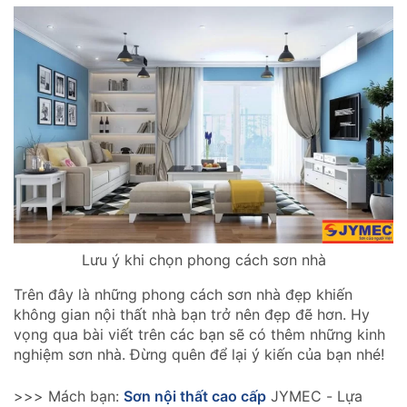
Lưu ý khi chọn phong cách sơn nhà
Trên đây là những phong cách sơn nhà đẹp khiến
không gian nội thất nhà bạn trở nên đẹp đẽ hơn. Hy
vọng qua bài viết trên các bạn sẽ có thêm những kinh
nghiệm sơn nhà. Đừng quên để lại ý kiến của bạn nhé!
>>> Mách bạn:
Sơn nội thất cao cấp
JYMEC - Lựa