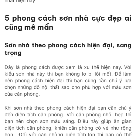
nhất hiện nay
5 phong cách sơn nhà cực đẹp ai
cũng mê mẩn
Sơn nhà theo phong cách hiện đại, sang
trọng
Đây là phong cách được xem là xu thế hiện nay. Với
kiểu sơn nhà này thì bạn không lo bị lỗi mốt. Để làm
nên phong cách hiện đại thì bạn cũng cần chú ý lựa
chọn những đồ nội thất sao cho phù hợp với màu sơn
của căn phòng.
Khi sơn nhà theo phong cách hiện đại bạn cần chú ý
đến diện tích căn phòng. Với căn phòng nhỏ, hẹp thì
bạn nên chọn sơn màu sáng. Điều này giúp ăn gian
diện tích căn phòng, khiến căn phòng có vẻ như rộng
hơn. Đối với căn phòng diện tích lớn thì bạn có thể