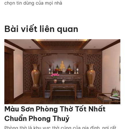
chọn tin dùng của mọi nhà
Bài viết liên quan
Màu Sơn Phòng Thờ Tốt Nhất
Chuẩn Phong Thuỷ
Phòng thờ là khu vực thờ cúng của gia đình, nơi rất