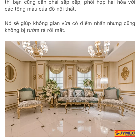
thì bạn cũng cần phải sắp xếp, phối hợp hài hòa với
các tông màu của đồ nội thất.
Nó sẽ giúp không gian vừa có điểm nhấn nhưng cũng
không bị rườm rà rối mắt.