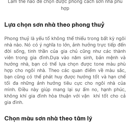
Làm thế nào để chọn được phong cách sơn nhà phù
hợp
Lựa chọn sơn nhà theo phong thuỷ
Phong thuỷ là yếu tố không thể thiếu trong bất kỳ ngôi
nhà nào. Nó có ý nghĩa to lớn, ảnh hưởng trực tiếp đến
đời sống, tinh thần của gia chủ cũng như các thành
viên trong gia đình.Dựa vào năm sinh, bản mệnh và
hướng nhà, bạn có thể lựa chọn được tone màu phù
hợp cho ngôi nhà. Theo các quan điểm về màu sắc,
bạn cũng có thể phát huy được hướng tốt và hạn chế
tối đa những ảnh hưởng tiêu cực cho ngôi nhà của
mình. Điều này giúp mang lại sự ấm no, hạnh phúc,
không khí gia đình hòa thuận với vận khí tốt cho cả
gia đình.
Chọn màu sơn nhà theo tâm lý