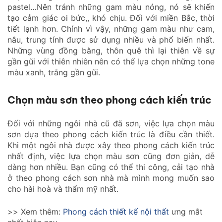
pastel…Nên tránh những gam màu nóng, nó sẽ khiến
tạo cảm giác oi bức,, khó chịu. Đối với miền Bắc, thời
tiết lạnh hơn. Chính vì vậy, những gam màu như cam,
nâu, trung tính được sử dụng nhiều và phổ biến nhất.
Những vùng đồng bằng, thôn quê thì lại thiên về sự
gần gũi với thiên nhiên nên có thể lựa chọn những tone
màu xanh, trắng gần gũi.
Chọn màu sơn theo phong cách kiến trúc
Đối với những ngôi nhà cũ đã sơn, việc lựa chọn màu
sơn dựa theo phong cách kiến trúc là điều cần thiết.
Khi một ngôi nhà được xây theo phong cách kiến trúc
nhất định, việc lựa chọn màu sơn cũng đơn giản, dễ
dàng hơn nhiều. Bạn cũng có thể thi công, cải tạo nhà
ở theo phong cách sơn nhà mà mình mong muốn sao
cho hài hoà và thẩm mỹ nhất.
>> Xem thêm:
Phong cách thiết kế nội thất
ưng mắt