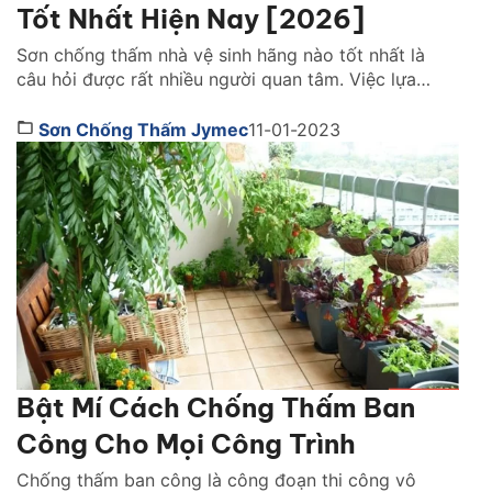
Tốt Nhất Hiện Nay [2026]
Sơn chống thấm nhà vệ sinh hãng nào tốt nhất là
câu hỏi được rất nhiều người quan tâm. Việc lựa
chọn đúng loại phù hợp với công trình nhà mình giúp
ngăn chặn tình trạng thấm nước, bong tróc gạch,
Sơn Chống Thấm Jymec
11-01-2023
nấm mốc và xuống cấp công trình sau thời gian sử
dụng. Cùng chúng tôi đánh giá chi […]
Bật Mí Cách Chống Thấm Ban
Công Cho Mọi Công Trình
Chống thấm ban công là công đoạn thi công vô