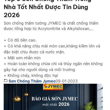
Nhà Tốt Nhất Được Tin Dùng
2026
Sơn chống thấm tường JYMEC là chất chống thấm
được tổng hợp từ Acrylonitrile và Alkylsiloxan,
chống thấm hiệu quả cho tường trong nhà cũng như
tường ngoài trời gìn giữ và tôn lên vẻ đẹp ngôi nhà
+ Có độ bền cao.
của bạn thách thức với thời gian.
+ Có khả năng chịu mài mòn cao,kháng kiềm lớn và
đặc biệt chịu được cả nước mặn.
+ Mặt sơn nhẵn mịn
+ Hoàn toàn không chứa chì và thủy ngân nên không
gây hại cho người dùng và môi trường
+ Không cháy, không độc hại
Sơn Chống Thấm Jymec
09-01-2023