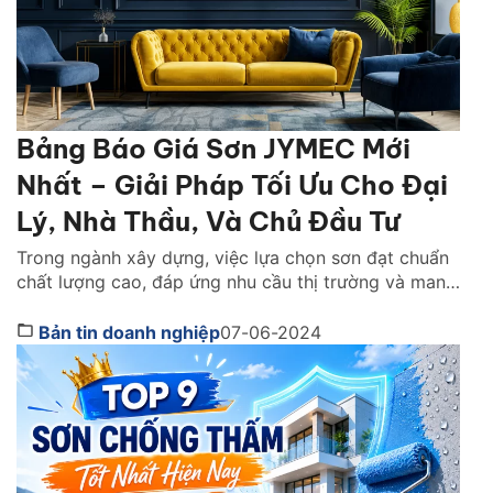
Bảng Báo Giá Sơn JYMEC Mới
Nhất – Giải Pháp Tối Ưu Cho Đại
Lý, Nhà Thầu, Và Chủ Đầu Tư
Trong ngành xây dựng, việc lựa chọn sơn đạt chuẩn
chất lượng cao, đáp ứng nhu cầu thị trường và mang
lại lợi nhuận đã trở thành mối quan tâm hàng đầu
của đại lý phân phối, nhà thầu và chủ đầu tư. Công
Bản tin doanh nghiệp
07-06-2024
ty cổ phần Sơn JYMEC, với danh tiếng về chất lượng
[…]