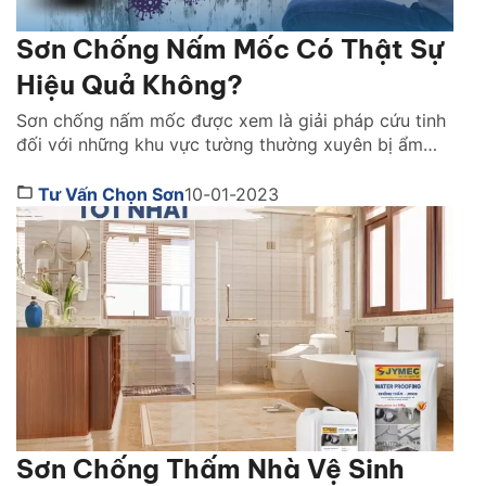
Sơn Chống Nấm Mốc Có Thật Sự
Hiệu Quả Không?
Sơn chống nấm mốc được xem là giải pháp cứu tinh
đối với những khu vực tường thường xuyên bị ẩm
mốc. Đâu là lý do dòng sản phẩm này được nhiều
gia đình tin dùng lựa chọn. Cùng Sơn JYMEC tìm
Tư Vấn Chọn Sơn
10-01-2023
hiểu ngay qua bài viết dưới đây nhé! 1. Sơn chống
nấm mốc hoạt […]
Sơn Chống Thấm Nhà Vệ Sinh