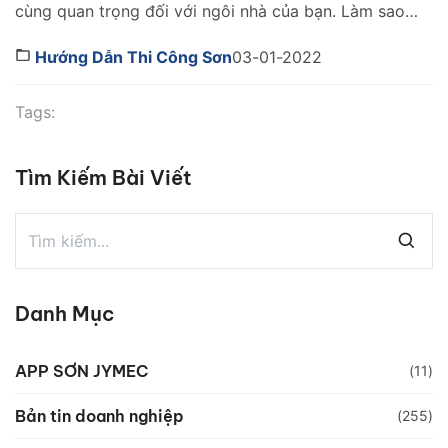
cùng quan trọng đối với ngôi nhà của bạn. Làm sao
để bảo vệ ban công nhà mình một cách thẩm mỹ,
bền bỉ nhất. Cùng JYMEC bật mí cách chống thấm
Hướng Dẫn Thi Công Sơn
03-01-2022
hiệu quả qua bài viết dưới đây nhé! Nguyên nhân
thấm dột ở […]
Tags:
Tìm Kiếm Bài Viết
Danh Mục
APP SƠN JYMEC
(11)
Bản tin doanh nghiệp
(255)