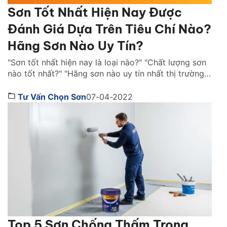
Sơn Tốt Nhất Hiện Nay Được
Đánh Giá Dựa Trên Tiêu Chí Nào?
Hãng Sơn Nào Uy Tín?
"Sơn tốt nhất hiện nay là loại nào?" "Chất lượng sơn
nào tốt nhất?" "Hãng sơn nào uy tín nhất thị trường
Việt Nam ?" là những câu hỏi được rất nhiều người
quan tâm. Cùng Sơn JYMEC tìm hiểu những lời
Tư Vấn Chọn Sơn
07-04-2022
khuyên hữu ích qua bài viêt dưới đây nhé! Sơn tốt
nhất hiện […]
Top 5 Sơn Chống Thấm Trong