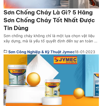
Sơn Chống Cháy Là Gì? 5 Hãng
Sơn Chống Cháy Tốt Nhất Được
Tin Dùng
Sơn chống cháy không chỉ là một lựa chọn vật liệu
xây dựng, mà là yếu tố quyết định đến sự an toàn và
khả năng sống còn của cả một công trình khi xảy ra
hỏa hoạn. Vậy lựa sơn chống cháy hãng nào tốt?
Sơn Công Nghiệp & Kỹ Thuật Jymec
18-01-2023
Cách chọn như thế nào. Cùng tìm hiểu ngay […]