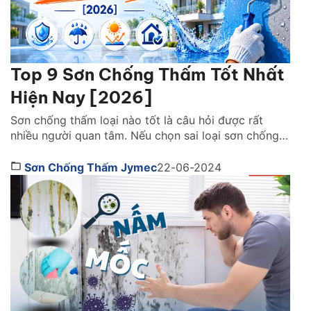
Top 9 Sơn Chống Thấm Tốt Nhất
Hiện Nay [2026]
Sơn chống thấm loại nào tốt là câu hỏi được rất
nhiều người quan tâm. Nếu chọn sai loại sơn chống
thấm, công trình không chỉ nhanh xuống cấp mà còn
phát sinh thêm nhiều chi phí sửa chữa về sau.Cùng
Sơn Chống Thấm Jymec
22-06-2024
tìm hiểu ngay những ngoại sơn chống thấm tốt nhất
dưới đây để có […]