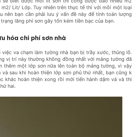
n sẽ biết được mỗi lít sơn thi công được bao nhiêu m2
2/ Lit/ Lớp. Tuy nhiên trên thực tế thì với mỗi một loại
 nên bạn cần phải lưu ý vấn đề này để tính toán lượng
 trạng lãng phí sơn gây tốn kém tiền bạc của bạn.
ưu hóa chi phí sơn nhà
i việc va chạm làm tường nhà bạn bị trầy xước, thủng lỗ.
ng vị trí này thường không đồng nhất với mảng tường đã
ơn thêm một lớp sơn nữa lên toàn bộ mảng tường, vì vậy
 và sau khi hoàn thiện lớp sơn phủ thứ nhất, bạn cũng k
 khác hoàn thiện xong rồi mới tiến hành dặm vá và thi
hứ hai.