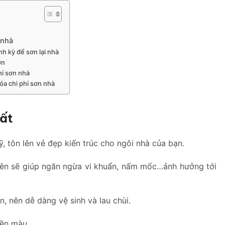
 nhà
nh kỳ để sơn lại nhà
ơn
hí sơn nhà
hóa chi phí sơn nhà
hất
, tôn lên vẻ đẹp kiến trúc cho ngôi nhà của bạn.
nên sẽ giúp ngăn ngừa vi khuẩn, nấm mốc…ảnh hưởng tới
, nên dễ dàng vệ sinh và lau chùi.
bền màu.