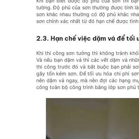
Khi bạn biết được độ phủ của sơn thì bạ
tường. Độ phủ của sơn thường được tính là m
sơn khác nhau thường có độ phủ khác nhau
sơn chính xác nhất từ đó hạn chế được tình
2.3. Hạn chế việc dặm vá để tối 
Khi thi công sơn tường thì không tránh khỏ
Và nếu bạn dặm vá thì các vết dặm vá nhữ
thi công trước đó và bắt buộc bạn phải s
gây tốn kém sơn. Để tối ưu hóa chi phí sơn
nên dặm vá ngay, mà nên đợi các hạng mục
công toàn bộ công trình bằng lớp sơn phủ t