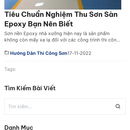
Tiêu Chuẩn Nghiệm Thu Sơn Sàn
Epoxy Bạn Nên Biết
Sơn nền Epoxy nhà xưởng hiện nay là sản phẩm
không còn mấy xa lạ đối với các công trình thi công.
Với ưu điểm vượt trội sơn Epoxy được sử dụng thi
công ưa chuộng và phổ biến. Bạn đã biết tiêu chuẩn
Hướng Dẫn Thi Công Sơn
17-11-2022
nghiệm thu sơn sàn Epoxy chưa?. Tìm hiểu ngay qua
bài […]
Tags:
Tìm Kiếm Bài Viết
Danh Mục