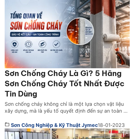
khuyên hữu ích qua bài viêt dưới đây nhé! Sơn tốt
nhất hiện […]
Sơn Chống Cháy Là Gì? 5 Hãng
Sơn Chống Cháy Tốt Nhất Được
Tin Dùng
Sơn chống cháy không chỉ là một lựa chọn vật liệu
xây dựng, mà là yếu tố quyết định đến sự an toàn và
khả năng sống còn của cả một công trình khi xảy ra
hỏa hoạn. Vậy lựa sơn chống cháy hãng nào tốt?
Sơn Công Nghiệp & Kỹ Thuật Jymec
18-01-2023
Cách chọn như thế nào. Cùng tìm hiểu ngay […]