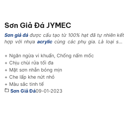
Sơn Giả Đá JYMEC
Sơn giả đá
được cấu tạo từ 100% hạt đã tự nhiên kết
hợp với nhựa
acrylic
cùng các phụ gia. Là loại sơn
với những tính năng vượt trội trong ngành xây dựng
như: Là loại vật liệu nhẹ, có khả năng kháng nhiệt,
+ Ngăn ngừa vi khuẩn, Chống nấm mốc
kháng kiềm, chống rêu mốc, chống muối mặn..
+ Chịu chùi rửa tối đa
+ Mặt sơn nhẵn bóng mịn
+ Che lấp khe nứt nhỏ
+ Màu sắc tinh tế
Sơn Giả Đá
09-01-2023