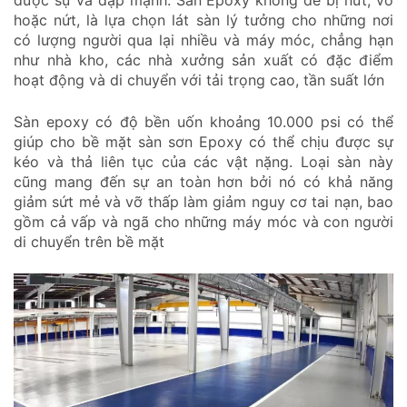
được sự va đập mạnh. Sàn Epoxy không dễ bị nứt, vỡ
hoặc nứt, là lựa chọn lát sàn lý tưởng cho những nơi
có lượng người qua lại nhiều và máy móc, chẳng hạn
như nhà kho, các nhà xưởng sản xuất có đặc điểm
hoạt động và di chuyển với tải trọng cao, tần suất lớn
Sàn epoxy có độ bền uốn khoảng 10.000 psi có thể
giúp cho bề mặt sàn sơn Epoxy có thể chịu được sự
kéo và thả liên tục của các vật nặng. Loại sàn này
cũng mang đến sự an toàn hơn bởi nó có khả năng
giảm sứt mẻ và vỡ thấp làm giảm nguy cơ tai nạn, bao
gồm cả vấp và ngã cho những máy móc và con người
di chuyển trên bề mặt