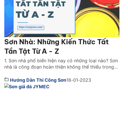
Sơn Nhà: Những Kiến Thức Tất
Tần Tật Từ A - Z
1. Sơn nhà phổ biến hiện nay có những loại nào? Sơn
nhà là công đoạn hoàn thiện không thể thiếu trong
bất kỳ công trình thi công nào. Lớp sơn đóng vai trò
như chiếc áo bảo vệ ngôi nhà khỏi những tác động
Hướng Dẫn Thi Công Sơn
18-01-2023
gây hại. Đồng thời, nó cũng giúp mang lại tính […]