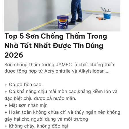
Top 5 Sơn Chống Thấm Trong
Nhà Tốt Nhất Được Tin Dùng
2026
Sơn chống thấm tường JYMEC là chất chống thấm
được tổng hợp từ Acrylonitrile và Alkylsiloxan,
chống thấm hiệu quả cho tường trong nhà cũng như
tường ngoài trời gìn giữ và tôn lên vẻ đẹp ngôi nhà
+ Có độ bền cao.
của bạn thách thức với thời gian.
+ Có khả năng chịu mài mòn cao,kháng kiềm lớn và
đặc biệt chịu được cả nước mặn.
+ Mặt sơn nhẵn mịn
+ Hoàn toàn không chứa chì và thủy ngân nên không
gây hại cho người dùng và môi trường
+ Không cháy, không độc hại