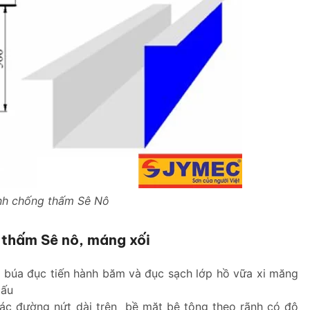
ình chống thấm Sê Nô
 thấm Sê nô, máng xối
 búa đục tiến hành băm và đục sạch lớp hồ vữa xi măng
cấu
ác đường nứt dài trên bề mặt bê tông theo rãnh có độ