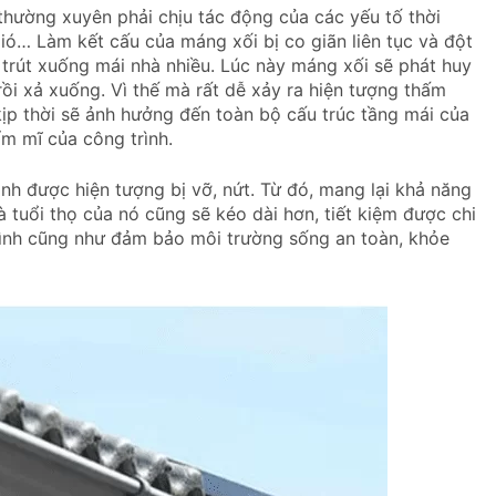
 thường xuyên phải chịu tác động của các yếu tố thời
gió… Làm kết cấu của máng xối bị co giãn liên tục và đột
 trút xuống mái nhà nhiều. Lúc này máng xối sẽ phát huy
i xả xuống. Vì thế mà rất dễ xảy ra hiện tượng thấm
kịp thời sẽ ảnh hưởng đến toàn bộ cấu trúc tầng mái của
m mĩ của công trình.
nh được hiện tượng bị vỡ, nứt. Từ đó, mang lại khả năng
tuổi thọ của nó cũng sẽ kéo dài hơn, tiết kiệm được chi
rình cũng như đảm bảo môi trường sống an toàn, khỏe