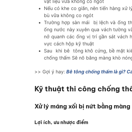
vật liệu vữa không co ngót
Nếu có khe co giãn, nên tiến hàng xử l
bù vữa không co ngót
Trường hợp sàn mái bị lệch và ống th
ống nước này xuyên qua vách tường và
nở quanh các ống vị trí gần sát vách
vực cách hộp kỹ thuật
Sau khi bê tông khô cứng, bề mặt kiể
chống thấm Sê nô bằng màng khò nóng
>> Gợi ý hay:
Bê tông chống thấm là gì? C
Kỹ thuật thi công chống th
Xử lý máng xối bị nứt bằng màn
Lợi ích, ưu nhược điểm