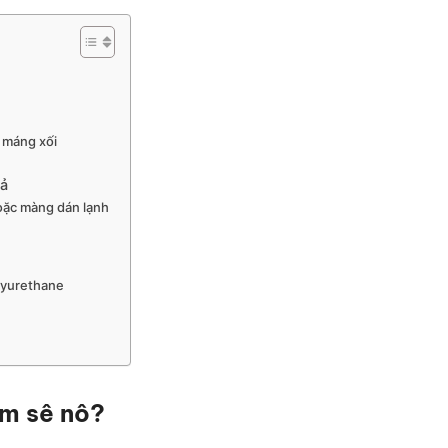
 máng xối
uả
oặc màng dán lạnh
lyurethane
ấm sê nô?