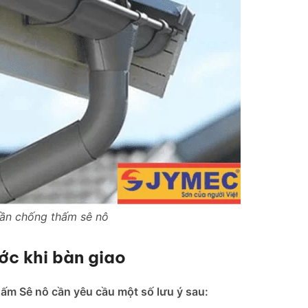
cần chống thấm sê nô
ớc khi bàn giao
hấm Sê nô cần yêu cầu một số lưu ý sau: