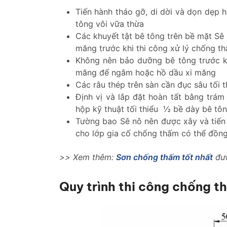
Tiến hành tháo gỡ, di dời và dọn dẹp h
tông vôi vữa thừa
Các khuyết tật bê tông trên bề mặt Sê 
măng trước khi thi công xử lý chống t
Không nên bảo dưỡng bê tông trước kh
măng để ngâm hoặc hồ dầu xi măng
Các râu thép trên sàn cần đục sâu tối 
Định vị và lắp đặt hoàn tất bằng trá
hộp kỹ thuật tối thiểu ½ bề dày bê tô
Tường bao Sê nô nên được xây và tiến 
cho lớp gia cố chống thấm có thể đồng
>> Xem thêm:
Sơn chống thấm tốt nhất
đượ
Quy trình thi công chống t