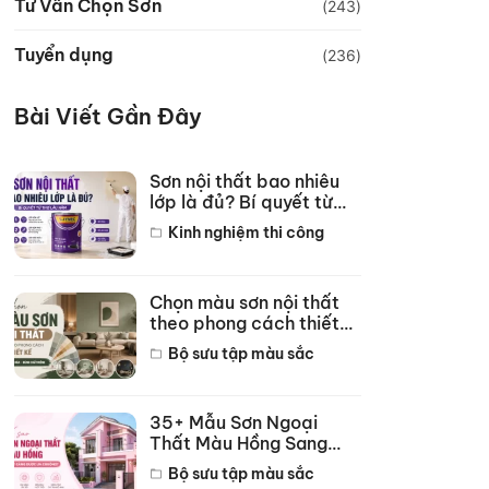
Tư Vấn Chọn Sơn
(243)
Tuyển dụng
(236)
Bài Viết Gần Đây
Sơn nội thất bao nhiêu
lớp là đủ? Bí quyết từ
thợ lâu năm
Kinh nghiệm thi công
Chọn màu sơn nội thất
theo phong cách thiết
kế hot năm 2026
Bộ sưu tập màu sắc
35+ Mẫu Sơn Ngoại
Thất Màu Hồng Sang
Trọng Đẹp Nhất 2026
Bộ sưu tập màu sắc