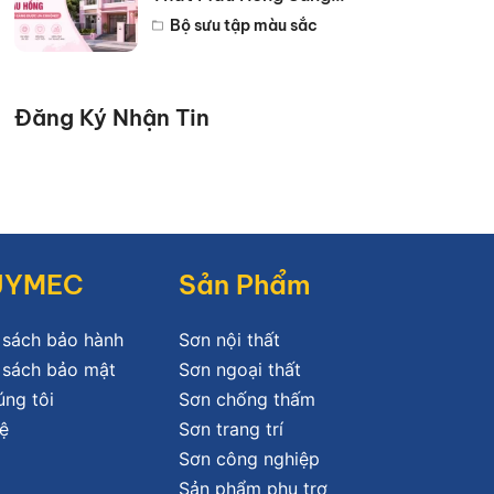
Trọng Đẹp Nhất 2026
Bộ sưu tập màu sắc
Đăng Ký Nhận Tin
JYMEC
Sản Phẩm
 sách bảo hành
Sơn nội thất
 sách bảo mật
Sơn ngoại thất
úng tôi
Sơn chống thấm
ệ
Sơn trang trí
Sơn công nghiệp
Sản phẩm phụ trợ