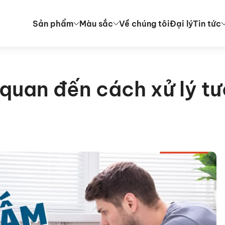
Sản phẩm
Màu sắc
Về chúng tôi
Đại lý
Tin tức
n quan đến cách xử lý t