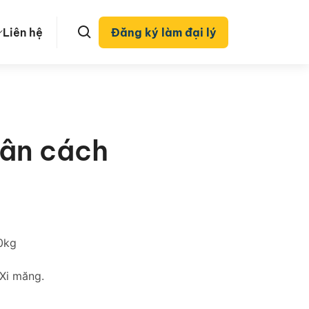
Liên hệ
Đăng ký làm đại lý
hân cách
0kg
Xi măng.