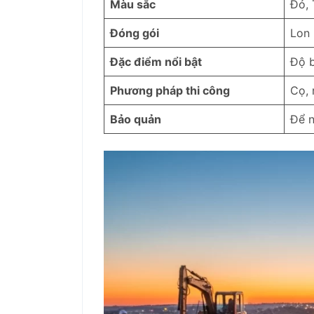
Màu sắc
Đỏ, 
Đóng gói
Lon 
Đặc điểm nổi bật
Độ b
Phương pháp thi công
Cọ, 
Bảo quản
Để n