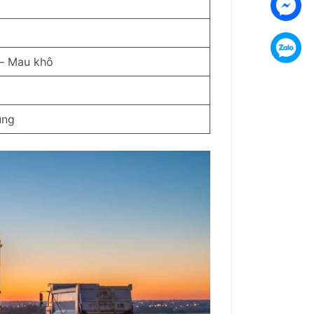
 – Mau khô
ụng