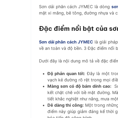
Sơn dải phân cách JYMEC là dòng
sơ
mặt xi măng, bê tông, đường nhựa và c
Đặc điểm nổi bật của s
Sơn dải phân cách JYMEC
là giải pháp
về an toàn và độ bền. 3 Đặc điểm nổi b
Dưới đây là nội dung mô tả về đặc điể
Độ phản quan tốt:
Đây là một tro
vạch kẻ đường rõ rệt trong mọi điề
Màng sơn có độ bám dính cao:
Sơ
kết chặt chẽ với bề mặt đường. Mà
tiết khắc nghiệt như nắng, mưa một
Dễ dàng thi công:
Một trong những 
điểm này giúp giảm đáng kể thời gi
hóa tiến độ công trình.