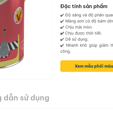
Đặc tính sản phẩm
✔️ Độ sáng và độ phản qua
✔️ Màng sơn có độ bám dín
✔️ Chịu mài mòn.
✔️
Chịu được thời tiết.
✔️ Dễ sử dụng.
✔️ Nhanh khô giúp giảm th
công.
Xem mẫu phối màu
 dẫn sử dụng