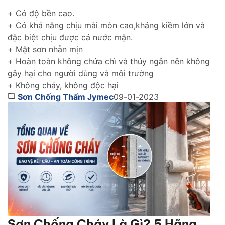
chống thấm hiệu quả cho tường trong nhà cũng như
tường ngoài trời gìn giữ và tôn lên vẻ đẹp ngôi nhà
+ Có độ bền cao.
của bạn thách thức với thời gian.
+ Có khả năng chịu mài mòn cao,kháng kiềm lớn và
đặc biệt chịu được cả nước mặn.
+ Mặt sơn nhẵn mịn
+ Hoàn toàn không chứa chì và thủy ngân nên không
gây hại cho người dùng và môi trường
+ Không cháy, không độc hại
Sơn Chống Thấm Jymec
09-01-2023
Sơn Chống Cháy Là Gì? 5 Hãng