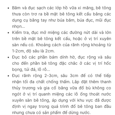
Băm và đục sạch các lớp hồ vữa xi măng, bê tông
thưa còn trơ ra bề mặt bê tông kết cấu bằng các
dụng cụ bằng tay như búa băm, búa đục, mũi đục
nhọn…
Kiểm tra, đục mở miệng các đường nứt dài và lớn
trên bề mặt bê tông kết cấu, hoặc ở vị trí xuyên
sàn nếu có. Khoảng cách của rãnh rộng khoảng từ
1-2cm, độ sâu là 2cm.
Đục bỏ các phần bám dính hờ, đục rộng và sâu
cho đến phần bê tông đặc chắc ở các vị trí hốc
bọng, túi đá, lỗ rỗ…
Đục rãnh rộng 2-3cm, sâu 3cm để có thể tiếp
nhận tối đa chất chống thấm. Lắp đặt thêm thanh
thủy trương và gia cố bằng vữa đổ bù không co
ngót ở vị trí quanh miệng các lỗ ống thoát nước
xuyên sàn bê tông, áp dụng với khu vực đã được
định vị ngay trong quá trình đổ bê tông ban đầu
nhưng chưa có sản phẩm để dừng nước.