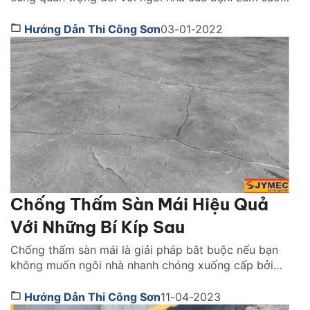
để bảo vệ ban công nhà mình một cách thẩm mỹ,
bền bỉ nhất. Cùng JYMEC bật mí cách chống thấm
Hướng Dẫn Thi Công Sơn
03-01-2022
hiệu quả qua bài viết dưới đây nhé! Nguyên nhân
thấm dột ở […]
Chống Thấm Sàn Mái Hiệu Quả
Với Những Bí Kíp Sau
Chống thấm sàn mái là giải pháp bắt buộc nếu bạn
không muốn ngôi nhà nhanh chóng xuống cấp bởi
thấm dột, bong tróc tường và ẩm mốc kéo dài. Sàn
mái – đặc biệt là mái bê tông chính là khu vực chịu
Hướng Dẫn Thi Công Sơn
11-04-2023