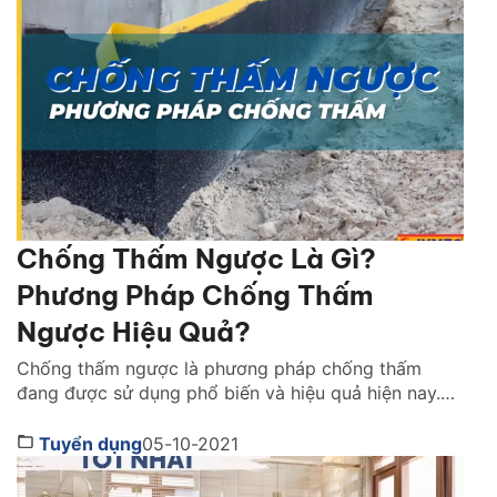
tác động trực tiếp của mưa lớn, nắng gắt và sự […]
Chống Thấm Ngược Là Gì?
Phương Pháp Chống Thấm
Ngược Hiệu Quả?
Chống thấm ngược là phương pháp chống thấm
đang được sử dụng phổ biến và hiệu quả hiện nay.
Đây là phương pháp chống thấm mang lại hiệu quả
tuyệt vời cho người dùng. Vậy phương pháp chống
Tuyển dụng
05-10-2021
thấm này hiệu quả ra sao, chống thấm như thế nào?
Cùng tìm hiểu ngay qua bài […]