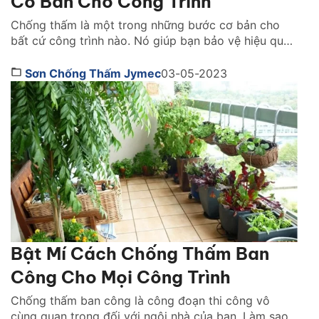
Cơ Bản Cho Công Trình
Chống thấm là một trong những bước cơ bản cho
bất cứ công trình nào. Nó giúp bạn bảo vệ hiệu quả
cho công trình của mình từ trong ra ngoài. Từ đó,
giúp tăng tuổi thọ, tiết kiệm tối đa chi phí tu sửa cho
Sơn Chống Thấm Jymec
03-05-2023
toàn bộ công trình. Tuy nhiên, quy trình này […]
Bật Mí Cách Chống Thấm Ban
Công Cho Mọi Công Trình
Chống thấm ban công là công đoạn thi công vô
cùng quan trọng đối với ngôi nhà của bạn. Làm sao