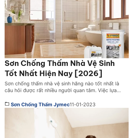
Sơn Chống Thấm Nhà Vệ Sinh
Tốt Nhất Hiện Nay [2026]
Sơn chống thấm nhà vệ sinh hãng nào tốt nhất là
câu hỏi được rất nhiều người quan tâm. Việc lựa
chọn đúng loại phù hợp với công trình nhà mình giúp
ngăn chặn tình trạng thấm nước, bong tróc gạch,
Sơn Chống Thấm Jymec
11-01-2023
nấm mốc và xuống cấp công trình sau thời gian sử
dụng. Cùng chúng tôi đánh giá chi […]