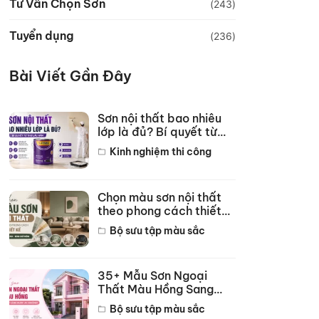
Tư Vấn Chọn Sơn
(243)
Tuyển dụng
(236)
Bài Viết Gần Đây
Sơn nội thất bao nhiêu
lớp là đủ? Bí quyết từ
thợ lâu năm
Kinh nghiệm thi công
Chọn màu sơn nội thất
theo phong cách thiết
kế hot năm 2026
Bộ sưu tập màu sắc
35+ Mẫu Sơn Ngoại
Thất Màu Hồng Sang
Trọng Đẹp Nhất 2026
Bộ sưu tập màu sắc