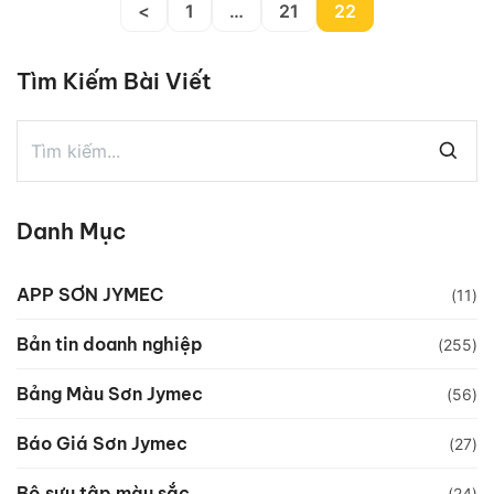
<
1
…
21
22
Tìm Kiếm Bài Viết
Danh Mục
APP SƠN JYMEC
(11)
Bản tin doanh nghiệp
(255)
Bảng Màu Sơn Jymec
(56)
Báo Giá Sơn Jymec
(27)
Bộ sưu tập màu sắc
(24)