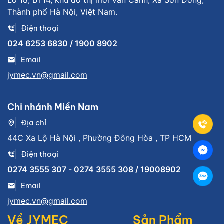
Lô 18, BT14, khu đô thị mới Vân Canh, Xã Sơn Đồng,
Thành phố Hà Nội, Việt Nam.
Điện thoại
024 6253 6830 / 1900 8902
Email
jymec.vn@gmail.com
Chi nhánh Miền Nam
Địa chỉ
44C Xa Lộ Hà Nội , Phường Đông Hòa , TP HCM
Điện thoại
0274 3555 307 - 0274 3555 308 / 19008902
Email
jymec.vn@gmail.com
Về JYMEC
Sản Phẩm